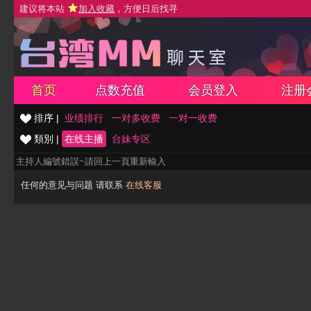
建议将本站
加入收藏
，方便日后找寻
首页
点数充值
会员登入
注册
排序 |
业绩排行
一对多收费
一对一收费
類別 |
在线主播
台妹专区
主持人編號錯誤~請回上一頁重新輸入
任何的意见与问题 请联系
在线客服